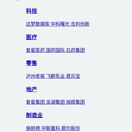
科技
达梦数据库 中科曙光 吉利创新
医疗
复星医药 国药国际 石药集团
零售
泸州老窖 飞鹤乳业 君乐宝
地产
复星集团 龙湖集团 旭辉集团
制造业
施耐德 中联重科 歌尔股份