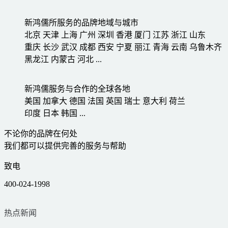
新鸿儒所服务的品牌地域与城市
北京
天津
上海
广州
深圳
香港
厦门
江苏
浙江
山东
重庆
长沙
武汉
成都
西安
宁夏
丽江
青海
云南
乌鲁木齐
黑龙江
内蒙古
河北
...
新鸿儒服务与合作的全球各地
美国
加拿大
德国
法国
英国
瑞士
意大利
荷兰
印度
日本
韩国
...
不论你的品牌在何处
我们都可以提供完善的服务与帮助
致电
400-024-1998
热点新闻