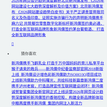
2026年网页设计趋势深度解析
北京新鸿儒发布 《2026年
网站建设七大趋势深度解析及价值方案》
北京新鸿儒发
布 《2026网站建设趋势白皮书》
关于严正谴责冒用我司
名义及伪造印章、证照实施诈骗行为的声明
新鸿儒携手
麻六记 共筑餐饮零售数字化新标杆
新鸿儒签约奥必通，
打造全新互联网品牌形象
新鸿儒签约茅台葡萄酒， 打造
全新互联网品牌形象
猜你喜欢
新鸿儒携手飞鹤乳业 打造千万中国妈妈的育儿私享平台
猴子请来的救兵——新鸿儒
中纪委监察部官网2018新版
上线 新鸿儒设计增色彩
新鸿儒助力SOHO3Q项目成功
上线
新鸿儒助力中科曙光，共绘科技新篇章
新鸿儒二度
携手泸州老窖，打造品牌宣传互联网建设闭环！
新鸿儒
诚贺复星集团全新官网正式上线运营
2026年网页设计趋
势深度解析
新鸿儒签约香驰控股，构建全新品牌新体验
中粮再度携手新鸿儒 集团内网注入新活力