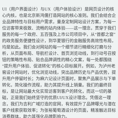
UI（用户界面设计）与UX（用户体验设计）是网页设计的核
心内核，也是北京新鸿儒打造网站的核心准则。我们会结合企
业品牌特性与目标用户需求，量身定制网站设计方案，为每一
位访客带来极致、流畅的站内体验——这一理念，贯穿于我们
服务的每一个政府、五百强及上市公司项目中，从“首都之窗”
的政务服务便捷性设计，到华夏银行的金融服务高效性布局，
均是如此。我们会对网站的每一个细节进行精细化打磨与分
析，从页面布局、导航栏设计、首页浏览动线，到行动号召按
钮的策略性布局、贴合品牌调性的精心文案，每一处都围绕
“提升用户体验、促进转化”的核心目标展开。例如，为泸州老
窖设计网站时，优化浏览动线，突出品牌历史与产品优势，提
升用户停留时长；为麻六记设计页面时，聚焦产品展示与下单
转化，简化操作流程，助力其提升线上销量。我们的最终目
标，是让网站最大化实现访客到客户的转化，而这一切的基
础，正是我们始终坚守的优质UI/UX设计理念。凭借这一理
念，我们为吉利广域打造的官网，有效提升了品牌曝光与潜在
客户线索获取效率；为张裕葡萄酒设计的页面，精准触达目标
消费群体，助力其强化品牌影响力。