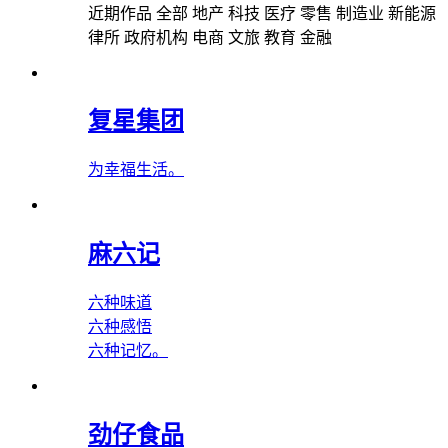
近期作品
全部
地产
科技
医疗
零售
制造业
新能源
律所
政府机构
电商
文旅
教育
金融
复星集团
为幸福生活。
麻六记
六种味道
六种感悟
六种记忆。
劲仔食品