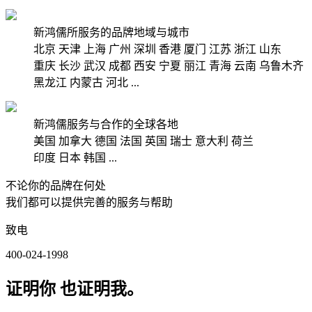
新鸿儒所服务的品牌地域与城市
北京
天津
上海
广州
深圳
香港
厦门
江苏
浙江
山东
重庆
长沙
武汉
成都
西安
宁夏
丽江
青海
云南
乌鲁木齐
黑龙江
内蒙古
河北
...
新鸿儒服务与合作的全球各地
美国
加拿大
德国
法国
英国
瑞士
意大利
荷兰
印度
日本
韩国
...
不论你的品牌在何处
我们都可以提供完善的服务与帮助
致电
400-024-1998
证明你 也证明我。