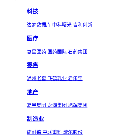
科技
达梦数据库 中科曙光 吉利创新
医疗
复星医药 国药国际 石药集团
零售
泸州老窖 飞鹤乳业 君乐宝
地产
复星集团 龙湖集团 旭辉集团
制造业
施耐德 中联重科 歌尔股份