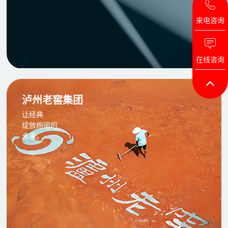
来电咨询
在线咨询
泸州老窖集团
让经典
绽放绚丽的
未来。