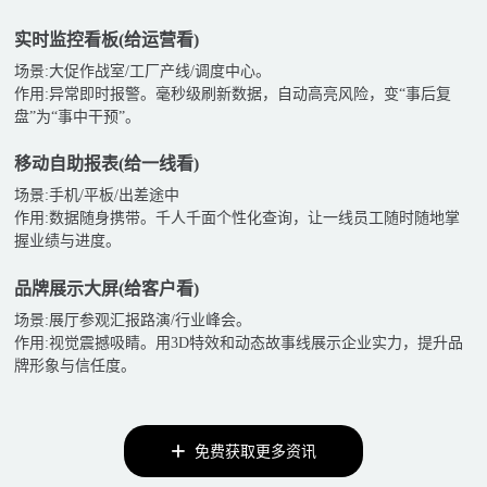
实时监控看板(给运营看)
场景:大促作战室/工厂产线/调度中心。
作用:异常即时报警。毫秒级刷新数据，自动高亮风险，变“事后复
盘”为“事中干预”。
移动自助报表(给一线看)
场景:手机/平板/出差途中
作用:数据随身携带。千人千面个性化查询，让一线员工随时随地掌
握业绩与进度。
品牌展示大屏(给客户看)
场景:展厅参观汇报路演/行业峰会。
作用:视觉震撼吸睛。用3D特效和动态故事线展示企业实力，提升品
牌形象与信任度。
免费获取更多资讯